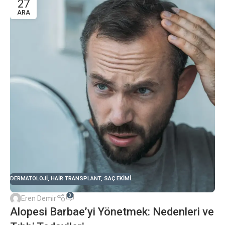
27
ARA
DERMATOLOJI
,
HAIR TRANSPLANT
,
SAÇ EKIMI
0
Eren Demir
Alopesi Barbae’yi Yönetmek: Nedenleri ve