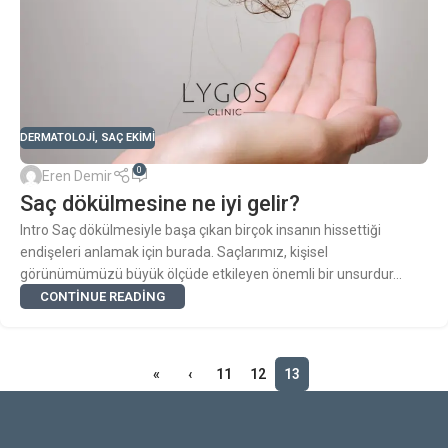
DERMATOLOJI
,
SAÇ EKIMI
0
Eren Demir
Saç dökülmesine ne iyi gelir?
Intro Saç dökülmesiyle başa çıkan birçok insanın hissettiği
endişeleri anlamak için burada. Saçlarımız, kişisel
görünümümüzü büyük ölçüde etkileyen önemli bir unsurdur...
CONTINUE READING
«
‹
11
12
13