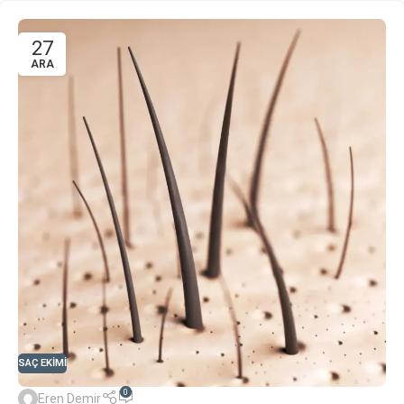
27
ARA
SAÇ EKIMI
0
Eren Demir