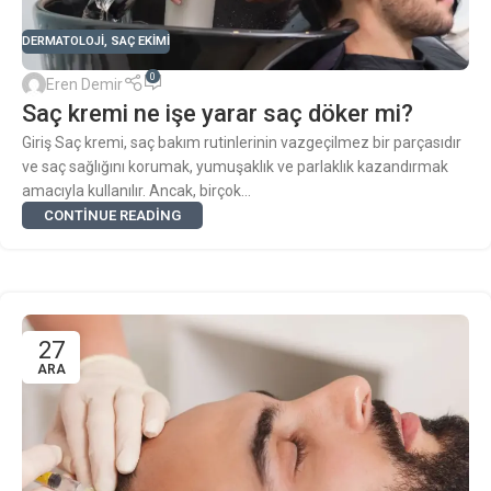
DERMATOLOJI
,
SAÇ EKIMI
0
Eren Demir
Saç kremi ne işe yarar saç döker mi?
Giriş Saç kremi, saç bakım rutinlerinin vazgeçilmez bir parçasıdır
ve saç sağlığını korumak, yumuşaklık ve parlaklık kazandırmak
amacıyla kullanılır. Ancak, birçok...
CONTINUE READING
27
ARA