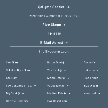
Çalışma Saatleri ->
Pazartesi<->Cumartesi -> 09:00-18:00
Bize Ulaşın ->
444 8 680
E-Mail Adresi ->
info@lygosclinic.com
Saç Ekimi
Burun Estetiği
Anasayfa
Sakal ve Bıyık Ekimi
Yüz Estetiği
Hakkımızda
Kaş Ekimi
Meme Estetiği
Bloglarımız
Saç Dökülmesi Ted.
Vücut Estetiği
Bize Ulaşın
Diş Estetiği
Medikal Estetik
Kurumsal
Obezite Cerrahisi
Göz Hastalıkları