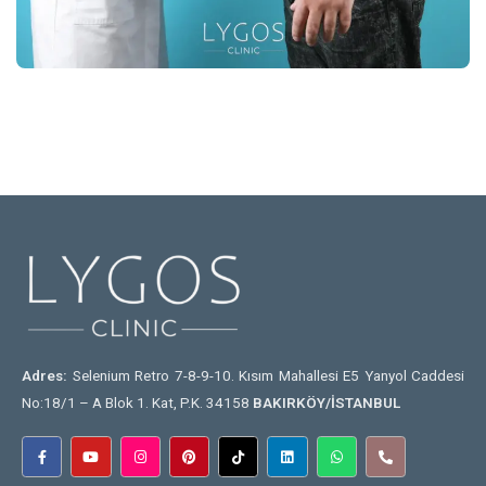
Mide Küçültme Ameliyatı
Devamını oku
Mini Gastrik Bypass
Adres:
Selenium Retro 7-8-9-10. Kısım Mahallesi E5 Yanyol Caddesi
Devamını oku
No:18/1 – A Blok 1. Kat, P.K. 34158
BAKIRKÖY/İSTANBUL