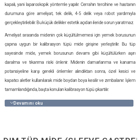
kapalı, yani laparoskopik yöntemle yapılır. Cerrahın tercihine ve hastanın
durumuna göre ameliyat, tek delik, 4-5 delik veya robot yardımıyla
gerçekleştirilebilir. Bu küçük delikler estetik açıdan ileride sorun yaratmaz.
Ameliyat sırasında midenin çok küçültülmemesi için yemek borusunun
çapına uygun bir kalibrasyon tüpü mide girişine yerleştirilir. Bu tüp
sayesinde mide, yemek borusunun devamı gibi küçültülürken aşırı
daralma ve tıkanma riski önlenir. Midenin damarlanma ve kanama
potansiyeline karşı gerekli önlemler alındıktan sonra, özel kesici ve
kapatıcı aletler kullanılarak mide boydan boya kesilir ve zımbalanır. İşlem
tamamlandığında, başta konulan kalibrasyon tüpü çıkartılır.
Devamını oku