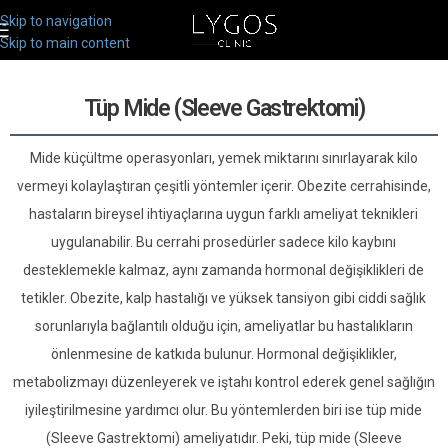
Skip to navigation
Skip to main content
Tüp Mide (Sleeve Gastrektomi)
Mide küçültme operasyonları, yemek miktarını sınırlayarak kilo
vermeyi kolaylaştıran çeşitli yöntemler içerir. Obezite cerrahisinde,
hastaların bireysel ihtiyaçlarına uygun farklı ameliyat teknikleri
uygulanabilir. Bu cerrahi prosedürler sadece kilo kaybını
desteklemekle kalmaz, aynı zamanda hormonal değişiklikleri de
tetikler. Obezite, kalp hastalığı ve yüksek tansiyon gibi ciddi sağlık
sorunlarıyla bağlantılı olduğu için, ameliyatlar bu hastalıkların
önlenmesine de katkıda bulunur. Hormonal değişiklikler,
metabolizmayı düzenleyerek ve iştahı kontrol ederek genel sağlığın
iyileştirilmesine yardımcı olur. Bu yöntemlerden biri ise tüp mide
(Sleeve Gastrektomi) ameliyatıdır. Peki, tüp mide (Sleeve