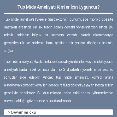
Tüp Mide Ameliyatı Kimler İçin Uygundur?
Tüp mide ameliyatı (Sleeve Gastrektomi), günümüzde morbid obezite
hastaları arasında en sık tercih edilen cerrahi yöntemlerden biridir. Bu
teknik, midenin büyük bir kısmının cerrahi olarak çıkarılmasıyla
gerçekleştirilir ve midenin boru şeklinde bir yapıya dönüştürülmesini
sağlar.
Tüp mide ameliyatı, klasik metabolik cerrahi yöntemleri veya mide bypass
ameliyatı kadar etkili olmasa da, Tip 2 diyabetin yönetiminde olumlu
sonuçlar elde edebilir. Ancak, tüp mide ameliyatı, kontrol altına
alınamayan diyabet veya ileri derece reflü problemi yaşayan hastalar için
genellikle önerilmez. Bu durumlarda, daha etkili tedavi yöntemlerinin
mevcut olduğu göz önünde bulundurulmalıdır.
Devamını oku