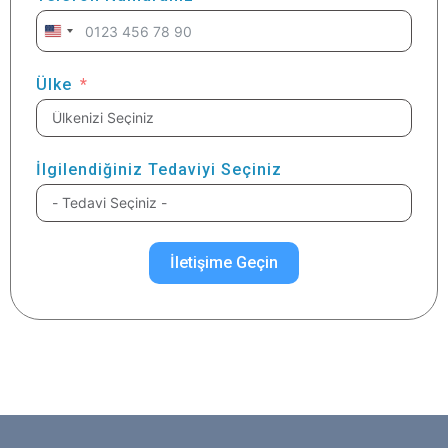
United
States
+1
Ülke
İlgilendiğiniz Tedaviyi Seçiniz
İletişime Geçin