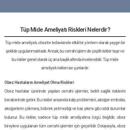
Tüp Mide Ameliyatı Riskleri Nelerdir?
Tüp mide ameliyatı, obezite tedavisinde etkili bir yöntem olarak yaygın bir
şekilde uygulanmaktadır. Ancak, bu cerrahi işlem de çeşitli riskler taşır ve
bu riskler genel olarak üç ana başlık altında incelenebilir. Tüp mide
ameliyatı riskleri ise şunlardır:
Obez Hastaların Ameliyat Olma Riskleri
Obez hastalar üzerinde yapılan cerrahi işlemler, belirli sağlık risklerini
beraberinde getirir. Bu riskler arasında kalp problemleri, akciğer embolisi,
akciğerlerin çökmesi, böbrek yetmezliği ve kas yıkımı gibi ciddi durumlar
bulunur. Bu riskler, sadece tüp mide ameliyatına özgü değildir; obez
bireylere uygulanan tüm cerrahi işlemler için geçerlidir. Dolayısıyla, obez