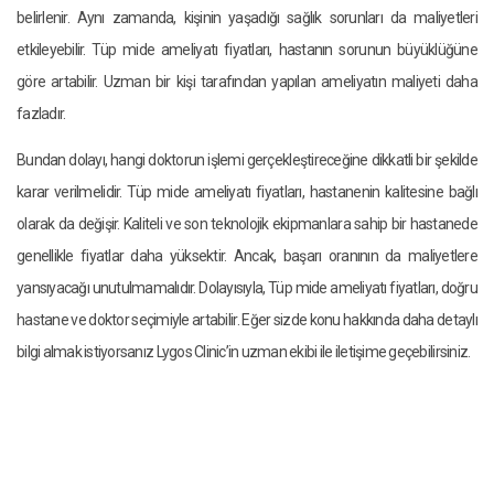
belirlenir. Aynı zamanda, kişinin yaşadığı sağlık sorunları da maliyetleri
etkileyebilir. Tüp mide ameliyatı fiyatları, hastanın sorunun büyüklüğüne
göre artabilir. Uzman bir kişi tarafından yapılan ameliyatın maliyeti daha
fazladır.
Bundan dolayı, hangi doktorun işlemi gerçekleştireceğine dikkatli bir şekilde
karar verilmelidir. Tüp mide ameliyatı fiyatları, hastanenin kalitesine bağlı
olarak da değişir. Kaliteli ve son teknolojik ekipmanlara sahip bir hastanede
genellikle fiyatlar daha yüksektir. Ancak, başarı oranının da maliyetlere
yansıyacağı unutulmamalıdır. Dolayısıyla, Tüp mide ameliyatı fiyatları, doğru
hastane ve doktor seçimiyle artabilir. Eğer sizde konu hakkında daha detaylı
bilgi almak istiyorsanız Lygos Clinic’in uzman ekibi ile iletişime geçebilirsiniz.