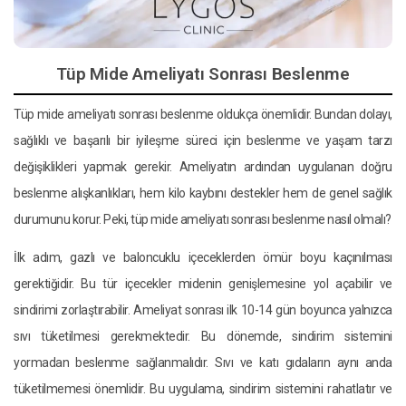
Tüp Mide Ameliyatı Sonrası Beslenme
Tüp mide ameliyatı sonrası beslenme oldukça önemlidir. Bundan dolayı,
sağlıklı ve başarılı bir iyileşme süreci için beslenme ve yaşam tarzı
değişiklikleri yapmak gerekir. Ameliyatın ardından uygulanan doğru
beslenme alışkanlıkları, hem kilo kaybını destekler hem de genel sağlık
durumunu korur. Peki, tüp mide ameliyatı sonrası beslenme nasıl olmalı?
İlk adım, gazlı ve baloncuklu içeceklerden ömür boyu kaçınılması
gerektiğidir. Bu tür içecekler midenin genişlemesine yol açabilir ve
sindirimi zorlaştırabilir. Ameliyat sonrası ilk 10-14 gün boyunca yalnızca
sıvı tüketilmesi gerekmektedir. Bu dönemde, sindirim sistemini
yormadan beslenme sağlanmalıdır. Sıvı ve katı gıdaların aynı anda
tüketilmemesi önemlidir. Bu uygulama, sindirim sistemini rahatlatır ve