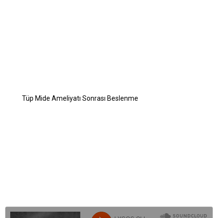
Tüp Mide (Sleeve Gastrektomi) Ameliyatı Nasıl Yapılır?
Tüp Mide Ameliyatı Kimler İçin Uygundur?
Tüp Mide Ameliyatı Riskleri Nelerdir?
Tüp Mide Ameliyatı Sonrası Saç Dökülmesine Ne İyi Gelir?
Tüp Mide Balonu
Tüp Mide Ameliyatı Olanlar
Tüp Mide Ameliyatı Sonrası Beslenme
Tüp Mide Ameliyatı Öncesi ve Sonrası
Tüp Mide Ameliyatı Fiyatları
Tüp Mide Ameliyatı Hakkında Sık Sorulan Sorular
BLOG