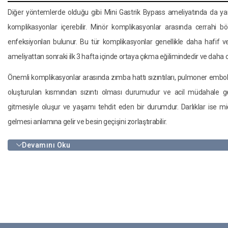
Diğer yöntemlerde olduğu gibi Mini Gastrik Bypass ameliyatında da yan
komplikasyonlar içerebilir. Minör komplikasyonlar arasında cerrahi bö
enfeksiyonları bulunur. Bu tür komplikasyonlar genellikle daha hafif v
ameliyattan sonraki ilk 3 hafta içinde ortaya çıkma eğilimindedir ve daha cid
Önemli komplikasyonlar arasında zımba hattı sızıntıları, pulmoner emboliler
oluşturulan kısmından sızıntı olması durumudur ve acil müdahale gere
gitmesiyle oluşur ve yaşamı tehdit eden bir durumdur. Darlıklar ise 
gelmesi anlamına gelir ve besin geçişini zorlaştırabilir.
Devamını Oku