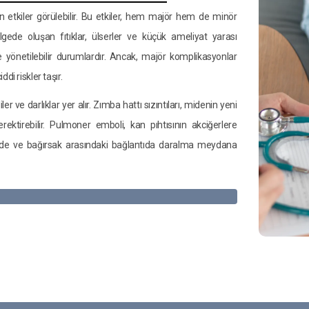
 etkiler görülebilir. Bu etkiler, hem majör hem de minör
lgede oluşan fıtıklar, ülserler ve küçük ameliyat yarası
e yönetilebilir durumlardır. Ancak, majör komplikasyonlar
di riskler taşır.
 ve darlıklar yer alır. Zımba hattı sızıntıları, midenin yeni
ktirebilir. Pulmoner emboli, kan pıhtısının akciğerlere
mide ve bağırsak arasındaki bağlantıda daralma meydana