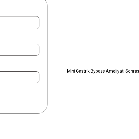
Mini Gastrik Bypass
Mini Gastrik Bypass Nedir?
Mini Gastrik Bypass Ameliyatı Kimler
Mini Gastrik Bypass Nasıl Yapılır?
Mini Gastrik Bypass Ameliyatı Yan Etki
Mini Gastrik Bypass Ameliyatı Avantaj
Mini Gastrik Bypass Ameliyatı Olanla
Mini Gastrik Bypass Ameliyatı Sonra
Mini Gastrik Bypass Ameliyatı Öncesi
Mini Gastrik Bypass Ameliyatı Fiyatlar
Mini Gastrik Bypass Hakkında Sıkça S
BLOG