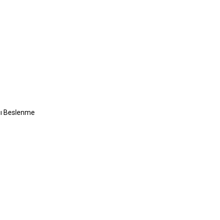
 İçin Uygundur?
leri Nelerdir?
ları
r
sı Beslenme
 ve Sonrası
ı
orulan Sorular