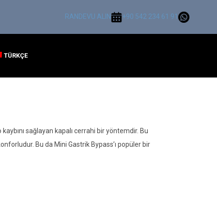
RANDEVU ALIN
+90 542 234 61 91
TÜRKÇE
kaybını sağlayan kapalı cerrahi bir yöntemdir. Bu
konforludur. Bu da Mini Gastrik Bypass’ı popüler bir