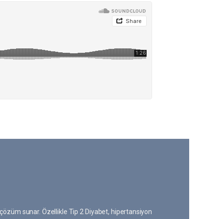
 çözüm sunar. Özellikle Tip 2 Diyabet, hipertansiyon