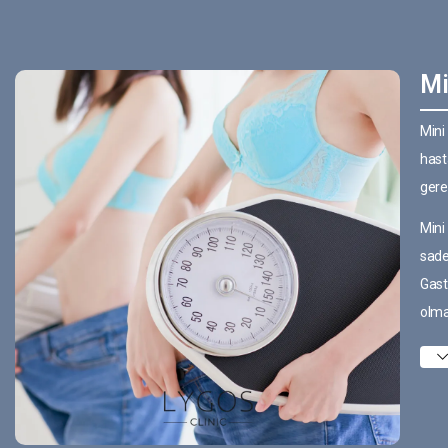
Mi
Mini
hast
gere
Mini
sade
Gast
olma