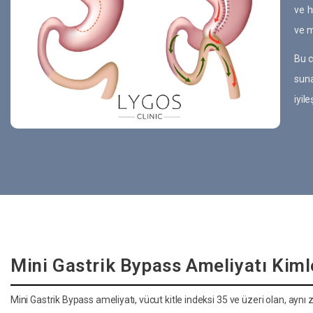
ve h
ve m
Bu c
suna
iyil
Mini Gastrik Bypass Ameliyatı Kiml
Mini Gastrik Bypass ameliyatı, vücut kitle indeksi 35 ve üzeri olan, ayn