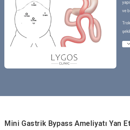
yapı
ve b
Trok
şeki
Mini Gastrik Bypass Ameliyatı Yan Et