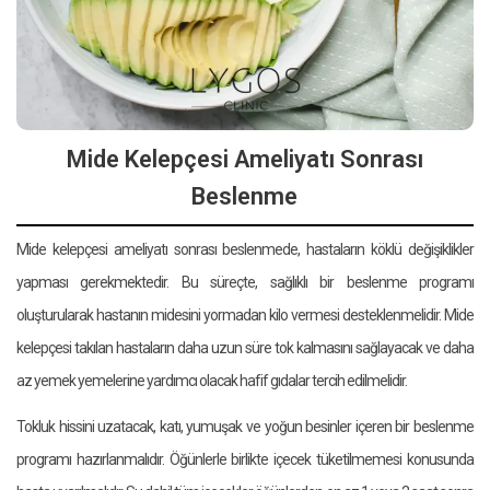
Mide Kelepçesi Ameliyatı Sonrası
Beslenme
Mide kelepçesi ameliyatı sonrası beslenmede, hastaların köklü değişiklikler
yapması gerekmektedir. Bu süreçte, sağlıklı bir beslenme programı
oluşturularak hastanın midesini yormadan kilo vermesi desteklenmelidir. Mide
kelepçesi takılan hastaların daha uzun süre tok kalmasını sağlayacak ve daha
az yemek yemelerine yardımcı olacak hafif gıdalar tercih edilmelidir.
Tokluk hissini uzatacak, katı, yumuşak ve yoğun besinler içeren bir beslenme
programı hazırlanmalıdır. Öğünlerle birlikte içecek tüketilmemesi konusunda