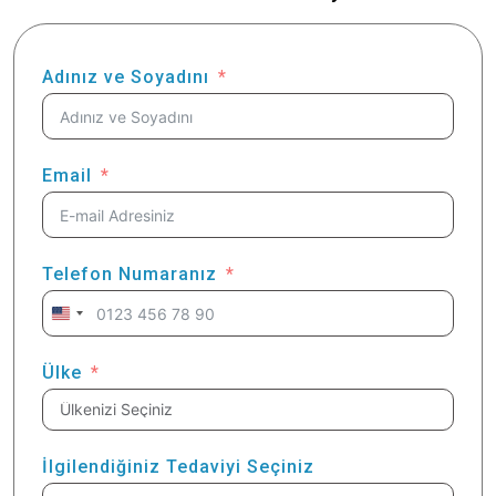
Adınız ve Soyadını
Email
Telefon Numaranız
United
States
+1
Ülke
İlgilendiğiniz Tedaviyi Seçiniz