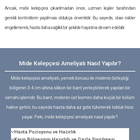
Ancak, mide kelepçesi çıkarılmadan önce, uzman kişiler tarafından
gerekli kontrollerin yapılması oldukça önemlidir. Bu sayede, olası riskler
engellenerek, hasta daha sağlıklı bir şekilde hayatına devam edebilir.
Mide Kelepçesi Ameliyatı Nasıl Yapılır?
Mide kelepçesi ameliyatı, yemek borusu ile midenin birleştiği
bölgenin 3-4 cm altına silikon bir bant yerleştirilerek yapılan bir
cerrahi işlemdir. Bu bant, midenin üst kısmını daha küçük bir bölüm
haline getirir, bu sayede hasta daha az gıda tüketerek tokluk hissi
yaşar. Peki, mide kelepçesi ameliyatı nasıl yapılır?
Hasta Pozisyonu ve Hazırlık
Karın Bölgesinin Hazırlığı ve Gazla Şişirilmesi