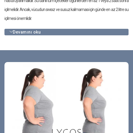
hasta uyarılmalıdır. Su dahil tüm içecekler öğünlerden en az 1 veya 2 saat sonra
içilmelidir. Ancak, vücudun sıvısız ve susuz kalmaması için günde en az 2 litre su
içilmesi önemlidir.
Devamını oku