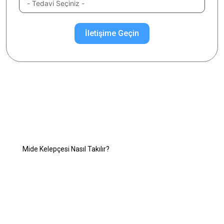
İletişime Geçin
İlgilendiğiniz Konuyu Seçiniz
Mide Kelepçesi Ameliyatı
Mide Kelepçesi Nasıl Takılır?
Mide Kelepçesi Ne Zaman Çıkarılır?
Mide Kelepçesi Ameliyatı Nasıl Yapılır?
Mide Kelepçesi Ameliyatı Kimler İçin Uygundur?
Mide Kelepçesi Ameliyatı Riskleri Nelerdir?
Mide Kelepçesi Ameliyatı Sonrası Beslenme