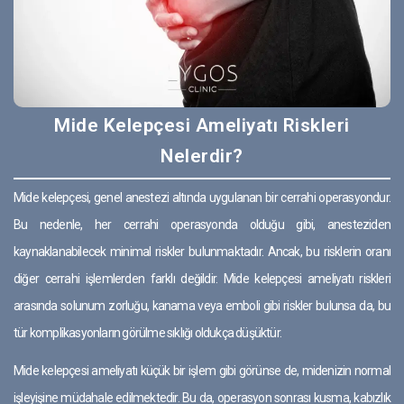
Mide Kelepçesi Ameliyatı Riskleri
Nelerdir?
Mide kelepçesi, genel anestezi altında uygulanan bir cerrahi operasyondur.
Bu nedenle, her cerrahi operasyonda olduğu gibi, anesteziden
kaynaklanabilecek minimal riskler bulunmaktadır. Ancak, bu risklerin oranı
diğer cerrahi işlemlerden farklı değildir. Mide kelepçesi ameliyatı riskleri
arasında solunum zorluğu, kanama veya emboli gibi riskler bulunsa da, bu
tür komplikasyonların görülme sıklığı oldukça düşüktür.
Mide kelepçesi ameliyatı küçük bir işlem gibi görünse de, midenizin normal
işleyişine müdahale edilmektedir. Bu da, operasyon sonrası kusma, kabızlık