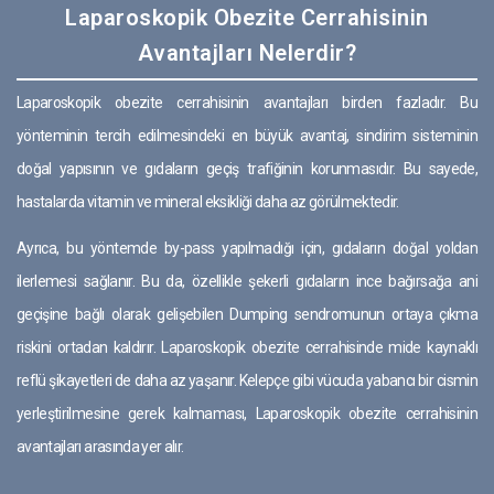
Laparoskopik Obezite Cerrahisinin
Avantajları Nelerdir?
Laparoskopik obezite cerrahisinin avantajları birden fazladır. Bu
yönteminin tercih edilmesindeki en büyük avantaj, sindirim sisteminin
doğal yapısının ve gıdaların geçiş trafiğinin korunmasıdır. Bu sayede,
hastalarda vitamin ve mineral eksikliği daha az görülmektedir.
Ayrıca, bu yöntemde by-pass yapılmadığı için, gıdaların doğal yoldan
ilerlemesi sağlanır. Bu da, özellikle şekerli gıdaların ince bağırsağa ani
geçişine bağlı olarak gelişebilen Dumping sendromunun ortaya çıkma
riskini ortadan kaldırır. Laparoskopik obezite cerrahisinde mide kaynaklı
reflü şikayetleri de daha az yaşanır. Kelepçe gibi vücuda yabancı bir cismin
yerleştirilmesine gerek kalmaması, Laparoskopik obezite cerrahisinin
avantajları arasında yer alır.