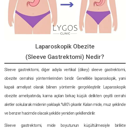
Laparoskopik Obezite
(Sleeve Gastrektomi) Nedir?
Sleeve gastrektomi, diğer adıyla vertikal (dikey) sleeve gastrektomi,
obezite cerrahisi yöntemlerinden biridir. Genellikle laparoskopik, yani
kapalı ameliyat olarak bilinen yöntemle gerçekleştirilir. Laparoskopik
obezite ameliyatında, karna açılan birkaç küçük delikten çeşitli cerrahi
aletler sokularak midenin yaklaşık %80’i çıkarılır. Kalan mide, muz şeklinde
ve benzer hacimde olacak şekilde yeniden şekillendirilir.
Sleeve gastrektomi, mide boyutunun küçültülmesiyle birlikte