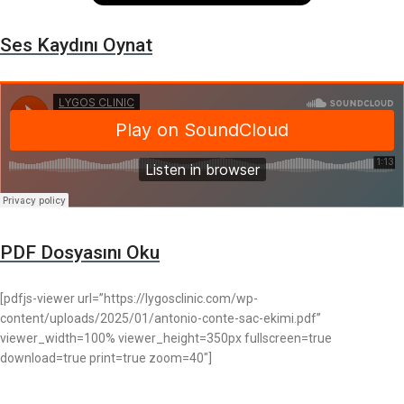
Ses Kaydını Oynat
PDF Dosyasını Oku
[pdfjs-viewer url=”https://lygosclinic.com/wp-
content/uploads/2025/01/antonio-conte-sac-ekimi.pdf”
viewer_width=100% viewer_height=350px fullscreen=true
download=true print=true zoom=40″]