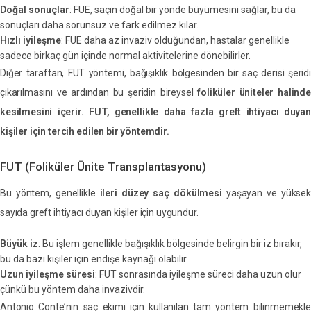
Doğal sonuçlar
: FUE, saçın doğal bir yönde büyümesini sağlar, bu da
sonuçları daha sorunsuz ve fark edilmez kılar.
Hızlı iyileşme
: FUE daha az invaziv olduğundan, hastalar genellikle
sadece birkaç gün içinde normal aktivitelerine dönebilirler.
Diğer taraftan, FUT yöntemi, bağışıklık bölgesinden bir saç derisi şeridi
çıkarılmasını ve ardından bu şeridin bireysel
foliküler üniteler halinde
kesilmesini içerir. FUT, genellikle daha fazla greft ihtiyacı duyan
kişiler için tercih edilen bir yöntemdir.
FUT (Foliküler Ünite Transplantasyonu)
Bu yöntem, genellikle
ileri düzey saç dökülmesi
yaşayan ve yükse
sayıda greft ihtiyacı duyan kişiler için uygundur.
Büyük iz
: Bu işlem genellikle bağışıklık bölgesinde belirgin bir iz bırakır,
bu da bazı kişiler için endişe kaynağı olabilir.
Uzun iyileşme süresi
: FUT sonrasında iyileşme süreci daha uzun olur
çünkü bu yöntem daha invazivdir.
Antonio Conte’nin saç ekimi için kullanılan tam yöntem bilinmemekle