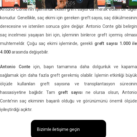
Antonio Conte’nin işleminde ekilen greft sayısı da merak edilen bir diğer
konudur. Genellikle, saç ekimi için gereken greft sayısı, saç dökülmesinin
derecesine ve istenilen sonuca göre değişir. Antonio Conte gibi belirgin
saç incelmesi yaşayan biri için, işleminin binlerce greft içermiş olması
muhtemeldir. Çoğu saç ekimi işleminde, gerekli
greft sayısı 1.000 il
4.000
arasında değişebilir.
Antonio Conte
için, başın tamamına daha dolgunluk ve kapama
sağlamak için daha fazla greft gerekmiş olabilir. İşlemin etkinliği büyük
ölçüde kullanılan greft sayısına ve transplantasyon sürecinin
hassasiyetine bağlıdır. Tam
greft sayısı
ne olursa olsun, Antonio
Conte’nin saç ekiminin başarılı olduğu ve görünümünü önemli ölçüde
iyileştirdiği açıktır.
Bizimle iletişime geçin