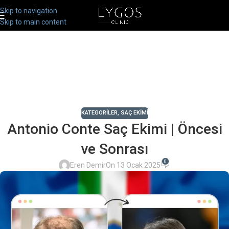
Skip to navigation
Skip to main content
KATEGORILER
,
SAÇ EKIMI
Antonio Conte Saç Ekimi | Öncesi
ve Sonrası
0
Eren Demir
On 13 Ocak 2025