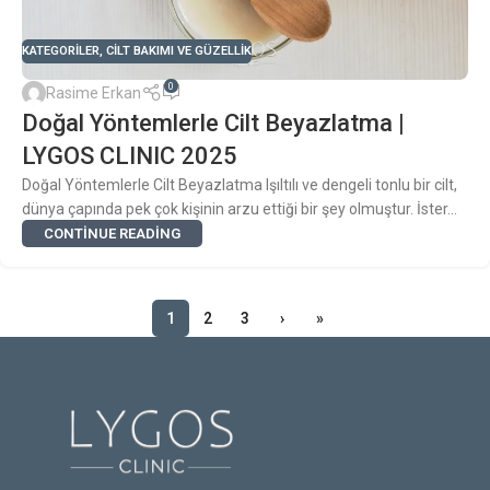
KATEGORILER
,
CILT BAKIMI VE GÜZELLIK
0
Rasime Erkan
Doğal Yöntemlerle Cilt Beyazlatma |
LYGOS CLINIC 2025
Doğal Yöntemlerle Cilt Beyazlatma Işıltılı ve dengeli tonlu bir cilt,
dünya çapında pek çok kişinin arzu ettiği bir şey olmuştur. İster...
CONTINUE READING
1
2
3
›
»