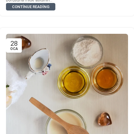
borusuna mide asidinin...
CONTINUE READING
28
OCA