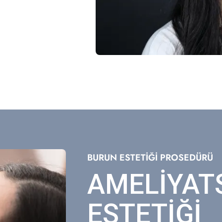
BURUN ESTETİĞİ PROSEDÜRÜ
AMELİYAT
ESTETİĞİ