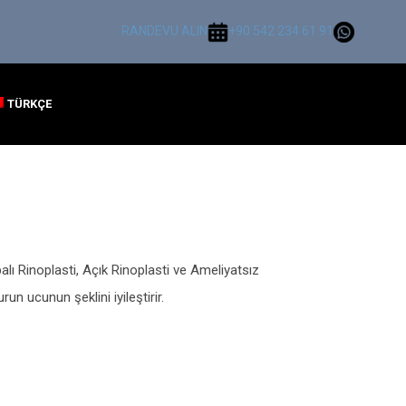
RANDEVU ALIN
+90 542 234 61 91
TÜRKÇE
alı Rinoplasti, Açık Rinoplasti ve Ameliyatsız
un ucunun şeklini iyileştirir.