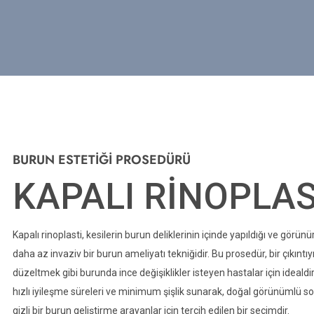
BURUN ESTETİĞİ PROSEDÜRÜ
KAPALI RİNOPLAS
Kapalı rinoplasti, kesilerin burun deliklerinin içinde yapıldığı ve görün
daha az invaziv bir burun ameliyatı tekniğidir. Bu prosedür, bir çıkıntı
düzeltmek gibi burunda ince değişiklikler isteyen hastalar için idealdir
hızlı iyileşme süreleri ve minimum şişlik sunarak, doğal görünümlü so
gizli bir burun geliştirme arayanlar için tercih edilen bir seçimdir.