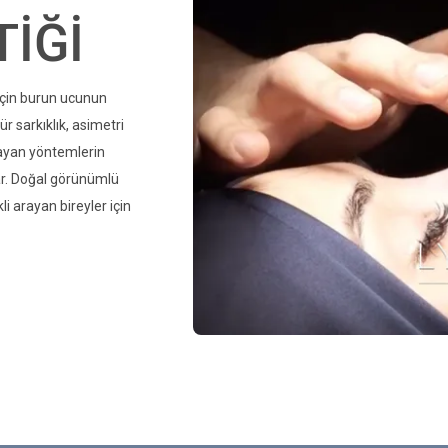
̇Ğİ
için burun ucunun
r sarkıklık, asimetri
lmayan yöntemlerin
lar. Doğal görünümlü
i arayan bireyler için