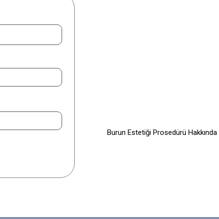
İlgilendiğiniz Konuyu Seçiniz
Burun Estetiği
AÇIK RİNOPLASTİ
KAPALI RİNOPLASTİ
AMELİYATSIZ BURUN ESTETİĞİ
BURUN UCU ESTETİĞİ
Burun Estetiği Prosedürü Hakkında 
BLOG