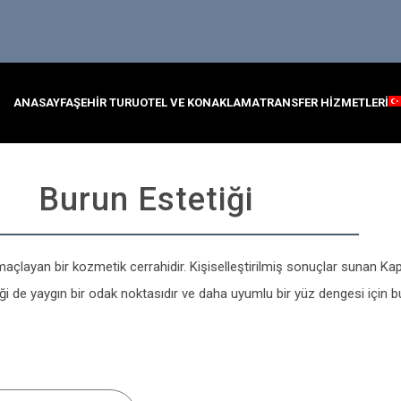
ANASAYFA
ŞEHIR TURU
OTEL VE KONAKLAMA
TRANSFER HIZMETLERI
Burun Estetiği
açlayan bir kozmetik cerrahidir. Kişiselleştirilmiş sonuçlar sunan Kap
tiği de yaygın bir odak noktasıdır ve daha uyumlu bir yüz dengesi için bur