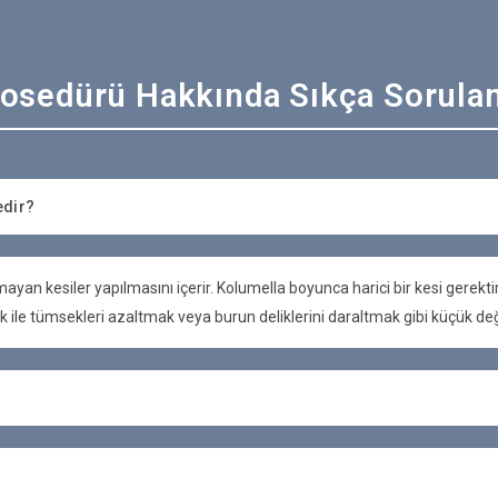
rosedürü Hakkında Sıkça Sorulan
edir?
akmayan kesiler yapılmasını içerir. Kolumella boyunca harici bir kesi gerekt
ik ile tümsekleri azaltmak veya burun deliklerini daraltmak gibi küçük değiş