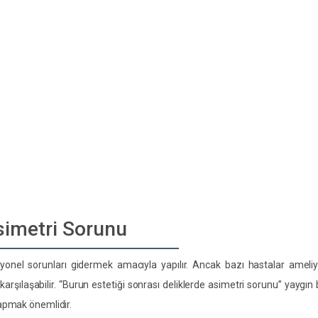
simetri Sorunu
iyonel sorunları gidermek amacıyla yapılır. Ancak bazı hastalar ameli
arşılaşabilir. “Burun estetiği sonrası deliklerde asimetri sorunu” yaygın 
yapmak önemlidir.