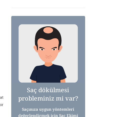
Saç dökülmesi
probleminiz mi var?
yat
bir
Saçınıza uygun yöntemleri
değerlendirmek için Saç Ekimi