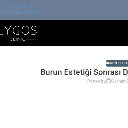
Skip to navigation
Skip to main content
BURUN ESTETI
Burun Estetiği Sonrası 
Posted by
Gökhan 
İlgilendiğiniz Konuyu Seçiniz
Burun Estetiği Sonrası Deliklerde Asimetri Sorunu