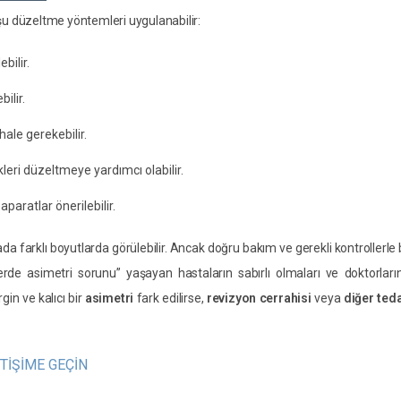
, şu düzeltme yöntemleri uygulanabilir:
bilir.
ilir.
hale gerekebilir.
eri düzeltmeye yardımcı olabilir.
aparatlar önerilebilir.
da farklı boyutlarda görülebilir. Ancak doğru bakım ve gerekli kontrollerle
erde asimetri sorunu” yaşayan hastaların sabırlı olmaları ve doktorları
gin ve kalıcı bir
asimetri
fark edilirse,
revizyon cerrahisi
veya
diğer ted
ETİŞİME GEÇİN