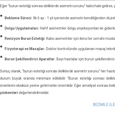
Eğer “burun estetiği sonrası deliklerde asimetri sorunu” kalıcı hale gelirse
Bekleme Süreci:
İlk 6 ay - 1 yıl içerisinde asimetri kendiliğinden düzele
Dolgu Uygulamaları:
Hafif asimetriler dolgu enjeksiyonları ile giderileb
Revizyon Burun Estetiği:
Kalıcı asimetriler için ikinci bir cerrahi müda
Fizyoterapi ve Masajlar:
Doktor kontrolünde uygulanan masaj teknikl
Burun Şekillendirici Aparatlar:
Bazı hastalar için burun şekillendirici 
Sonuç olarak, “burun estetiği sonrası deliklerde asimetri sorunu” her hasta
durum büyük oranda minimize edilebilir. “Burun estetiği sonrası delikl
önerilerini eksiksiz yerine getirmeleri önemlidir. Eğer ameliyat sonrası belir
yöntemleri
değerlendirilmelidir.
BİZİMLE İL