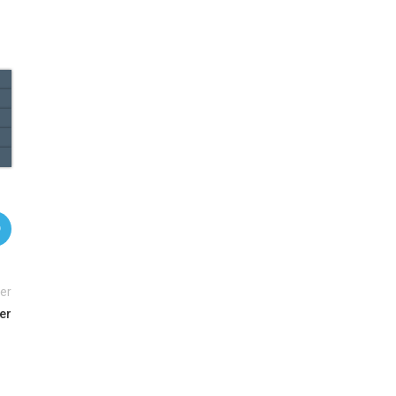
er
ler