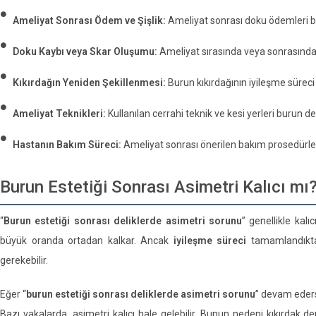
Ameliyat Sonrası Ödem ve Şişlik:
Ameliyat sonrası doku ödemleri bur
Doku Kaybı veya Skar Oluşumu:
Ameliyat sırasında veya sonrasında d
Kıkırdağın Yeniden Şekillenmesi:
Burun kıkırdağının iyileşme süreci 
Ameliyat Teknikleri:
Kullanılan cerrahi teknik ve kesi yerleri burun deli
Hastanın Bakım Süreci:
Ameliyat sonrası önerilen bakım prosedürler
Burun Estetiği Sonrası Asimetri Kalıcı mı
“
Burun estetiği sonrası deliklerde asimetri sorunu
” genellikle kal
büyük oranda ortadan kalkar. Ancak
iyileşme süreci
tamamlandıkt
gerekebilir.
Eğer “
burun estetiği sonrası deliklerde asimetri sorunu
” devam ederse
Bazı vakalarda, asimetri kalıcı hale gelebilir. Bunun nedeni kıkırdak de