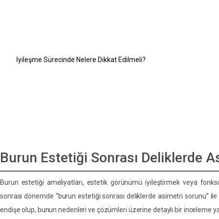
Burun Estetiği Sonrası Asimetri Normal mi?
Burun Deliklerinde Asimetri Neden Olur?
Burun Estetiği Sonrası Asimetri Kalıcı mı?
Asimetriyi Önlemek İçin Nelere Dikkat Edilmeli?
İyileşme Sürecinde Nelere Dikkat Edilmeli?
Burun Deliklerinde Asimetri Nasıl Düzeltilir?
Saç dökülmesi probleminiz mi var?
Nefes almakta zorlanıyor musunuz?
Hayalinizdeki gülüşü tasarlayalım
Burun Estetiği Sonrası Deliklerde A
Burun estetiği ameliyatları, estetik görünümü iyileştirmek veya fonks
sonrası dönemde “burun estetiği sonrası deliklerde asimetri sorunu” ile k
endişe olup, bunun nedenleri ve çözümleri üzerine detaylı bir inceleme 