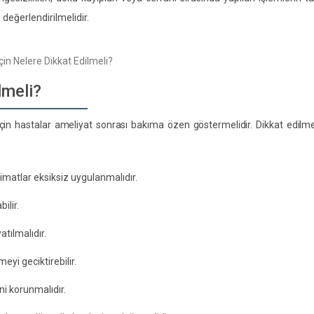
i
değerlendirilmelidir.
lmeli?
için hastalar ameliyat sonrası bakıma özen göstermelidir. Dikkat edilm
limatlar eksiksiz uygulanmalıdır.
ilir.
tılmalıdır.
meyi geciktirebilir.
eni korunmalıdır.