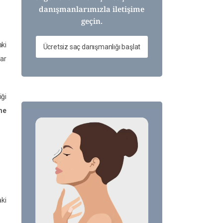
danışmanlarımızla iletişime
geçin.
ki
Ücretsiz saç danışmanlığı başlat
lar
iği
şme
aki