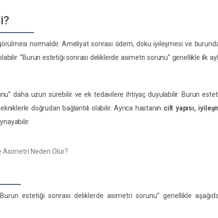
i?
örülmesi normaldir. Ameliyat sonrası ödem, doku iyileşmesi ve burunda
abilir. “Burun estetiği sonrası deliklerde asimetri sorunu” genellikle ilk ay
u” daha uzun sürebilir ve ek tedavilere ihtiyaç duyulabilir. Burun estet
kniklerle doğrudan bağlantılı olabilir. Ayrıca hastanın
cilt yapısı, iyile
nayabilir.
“Burun estetiği sonrası deliklerde asimetri sorunu” genellikle aşağıd