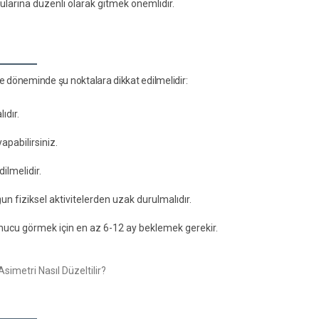
vularına düzenli olarak gitmek önemlidir.
e döneminde şu noktalara dikkat edilmelidir:
ıdır.
apabilirsiniz.
dilmelidir.
n fiziksel aktivitelerden uzak durulmalıdır.
onucu görmek için en az 6-12 ay beklemek gerekir.
?