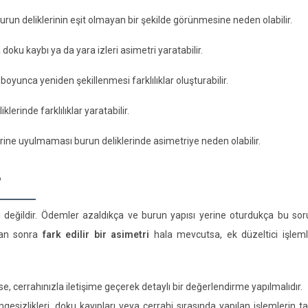
un deliklerinin eşit olmayan bir şekilde görünmesine neden olabilir.
oku kaybı ya da yara izleri asimetri yaratabilir.
boyunca yeniden şekillenmesi farklılıklar oluşturabilir.
klerinde farklılıklar yaratabilir.
ine uyulmaması burun deliklerinde asimetriye neden olabilir.
?
ıcı değildir. Ödemler azaldıkça ve burun yapısı yerine oturdukça bu so
an sonra
fark edilir bir asimetri
hala mevcutsa, ek düzeltici işleml
, cerrahınızla iletişime geçerek detaylı bir değerlendirme yapılmalıdır.
ngesizlikleri, doku kayıpları veya cerrahi sırasında yapılan işlemlerin 