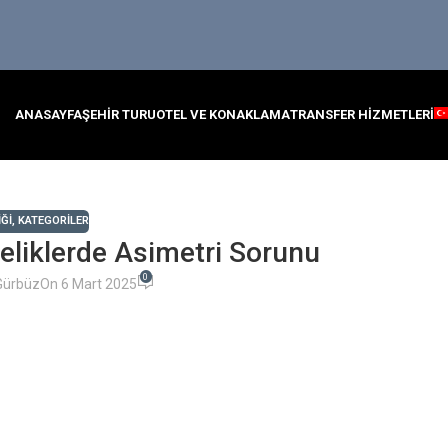
ANASAYFA
ŞEHIR TURU
OTEL VE KONAKLAMA
TRANSFER HIZMETLERI
ĞI
,
KATEGORILER
Deliklerde Asimetri Sorunu
0
Gürbüz
On 6 Mart 2025