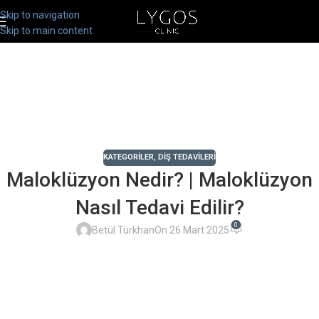
Skip to navigation
Skip to main content
KATEGORILER
,
DIŞ TEDAVILERI
Maloklüzyon Nedir? | Maloklüzyon
Nasıl Tedavi Edilir?
0
Betül Türkhan
On 26 Mart 2025
İlgilendiğiniz Konuyu Seçiniz