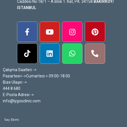
Caddesi No:18/1 – A Blok 1. Kat, P.K. 34158
BAKIRKÖY/
İSTANBUL
Çalışma Saatleri ->
Pazartesi<->Cumartesi > 09:00-18:00
Bize Ulaşın ->
444 8 680
E-Posta Adresi ->
info@lygosclinic.com
Saç Ekimi