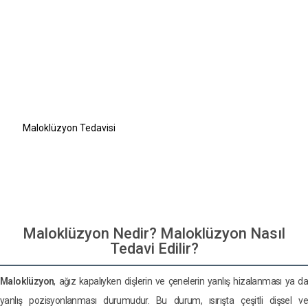
Maloklüzyon Nedir? Maloklüzyon Nasıl Tedavi Edilir?
Maloklüzyon Nedir?
Maloklüzyon Türleri
Maloklüzyonun Belirtileri
Maloklüzyonun Nedenler Nelerdir?
Maloklüzyonun Diş Sağlığı Üzerindeki Etkileri
Maloklüzyon Tedavisi
Saç dökülmesi probleminiz mi var?
Nefes almakta zorlanıyor musunuz?
Hayalinizdeki gülüşü tasarlayalım
Maloklüzyon Nedir? Maloklüzyon Nasıl
Tedavi Edilir?
Maloklüzyon
, ağız kapalıyken dişlerin ve çenelerin yanlış hizalanması ya da
yanlış pozisyonlanması durumudur. Bu durum, ısırışta çeşitli dişsel ve