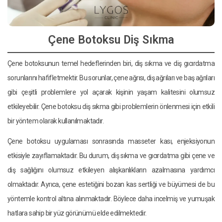
Çene Botoksu Diş Sıkma
Çene botoksunun temel hedeflerinden biri, diş sıkma ve diş gıcırdatma
sorunlarını hafifletmektir. Bu sorunlar, çene ağrısı, diş ağrıları ve baş ağrıları
gibi çeşitli problemlere yol açarak kişinin yaşam kalitesini olumsuz
etkileyebilir. Çene botoksu diş sıkma gibi problemlerin önlenmesi için etkili
bir yöntem olarak kullanılmaktadır.
Çene botoksu uygulaması sonrasında masseter kası, enjeksiyonun
etkisiyle zayıflamaktadır. Bu durum, diş sıkma ve gıcırdatma gibi çene ve
diş sağlığını olumsuz etkileyen alışkanlıkların azalmasına yardımcı
olmaktadır. Ayrıca, çene estetiğini bozan kas sertliği ve büyümesi de bu
yöntemle kontrol altına alınmaktadır. Böylece daha incelmiş ve yumuşak
hatlara sahip bir yüz görünümü elde edilmektedir.