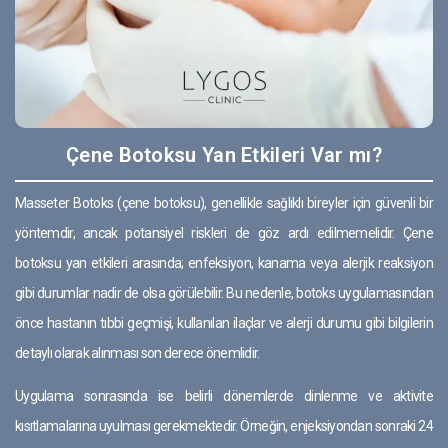
Çene Botoksu Yan Etkileri Var mı?
Masseter Botoks (çene botoksu), genellikle sağlıklı bireyler için güvenli bir
yöntemdir, ancak potansiyel riskleri de göz ardı edilmemelidir. Çene
botoksu yan etkileri arasında; enfeksiyon, kanama veya alerjik reaksiyon
gibi durumlar nadir de olsa görülebilir. Bu nedenle, botoks uygulamasından
önce hastanın tıbbi geçmişi, kullanılan ilaçlar ve alerji durumu gibi bilgilerin
detaylı olarak alınması son derece önemlidir.
Uygulama sonrasında ise belirli dönemlerde dinlenme ve aktivite
kısıtlamalarına uyulması gerekmektedir. Örneğin, enjeksiyondan sonraki 24