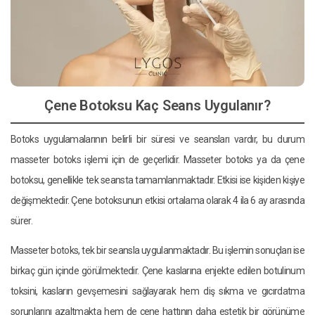
Çene Botoksu Kaç Seans Uygulanır?
Botoks uygulamalarının belirli bir süresi ve seansları vardır, bu durum
masseter botoks işlemi için de geçerlidir. Masseter botoks ya da çene
botoksu, genellikle tek seansta tamamlanmaktadır. Etkisi ise kişiden kişiye
değişmektedir. Çene botoksunun etkisi ortalama olarak 4 ila 6 ay arasında
sürer.
Masseter botoks, tek bir seansla uygulanmaktadır. Bu işlemin sonuçları ise
birkaç gün içinde görülmektedir. Çene kaslarına enjekte edilen botulinum
toksini, kasların gevşemesini sağlayarak hem diş sıkma ve gıcırdatma
sorunlarını azaltmakta hem de çene hattının daha estetik bir görünüme