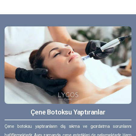
Çene Botoksu Yaptıranlar
Çene botoksu yaptıranların diş sıkma ve gıcırdatma sorunlarını
hafiflemektedir. Aynı zamanda, çene estetikleri de gelişmektedir. Hem