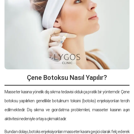
Çene Botoksu Nasıl Yapılır?
Masseter kasına yönelik diş sıkma tedavisi oldukça pratik bir yöntemdir. Çene
botoksu yapılırken genellikle botulinum toksini (botoks) enjeksiyonları tercih
edilmektedir. Diş sıkma ve gıcırdatma problemleri, masseter kasının aşırı
aktivitesi nedeniyle ortaya çıkmaktadır.
Bundan dolayı, botoks enjeksiyonları masseter kasını geçici olarak felç ederek