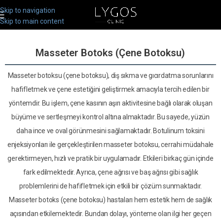
Skip to navigation
Skip to main content
Masseter Botoks (Çene Botoksu)
Masseter botoksu (çene botoksu), diş sıkma ve gıcırdatma sorunlarını
hafifletmek ve çene estetiğini geliştirmek amacıyla tercih edilen bir
yöntemdir. Bu işlem, çene kasının aşırı aktivitesine bağlı olarak oluşan
büyüme ve sertleşmeyi kontrol altına almaktadır. Bu sayede, yüzün
daha ince ve oval görünmesini sağlamaktadır. Botulinum toksini
enjeksiyonları ile gerçekleştirilen masseter botoksu, cerrahi müdahale
gerektirmeyen, hızlı ve pratik bir uygulamadır. Etkileri birkaç gün içinde
fark edilmektedir. Ayrıca, çene ağrısı ve baş ağrısı gibi sağlık
problemlerini de hafifletmek için etkili bir çözüm sunmaktadır.
Masseter botoks (çene botoksu) hastaları hem estetik hem de sağlık
açısından etkilemektedir. Bundan dolayı, yönteme olan ilgi her geçen