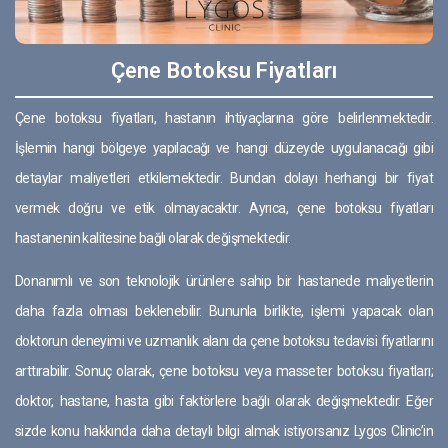
Çene Botoksu Fiyatları
Çene botoksu fiyatları, hastanın ihtiyaçlarına göre belirlenmektedir.
İşlemin hangi bölgeye yapılacağı ve hangi düzeyde uygulanacağı gibi
detaylar maliyetleri etkilemektedir. Bundan dolayı herhangi bir fiyat
vermek doğru ve etik olmayacaktır. Ayrıca, çene botoksu fiyatları
hastanenin kalitesine bağlı olarak değişmektedir.
Donanımlı ve son teknolojik ürünlere sahip bir hastanede maliyetlerin
daha fazla olması beklenebilir. Bununla birlikte, işlemi yapacak olan
doktorun deneyimi ve uzmanlık alanı da çene botoksu tedavisi fiyatlarını
arttırabilir. Sonuç olarak, çene botoksu veya masseter botoksu fiyatları;
doktor, hastane, hasta gibi faktörlere bağlı olarak değişmektedir. Eğer
sizde konu hakkında daha detaylı bilgi almak istiyorsanız Lygos Clinic’in