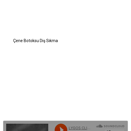
Çene Botoksu Nasıl Yapılır?
Çene Botoksu Kimler İçin Uygundur?
Çene Botoksu Kaç Seans Uygulanır?
Çene Botoksu Yan Etkileri Var mı?
Çene Botoksu Diş Sıkma
Çene Botoksu Yaptıranlar
Masseter Botoks Öncesi ve Sonrası
Çene Botoksu Fiyatları
Masseter Botoks (Çene Botoksu) Hakkında Sık Sorulan
Sorular
BLOG