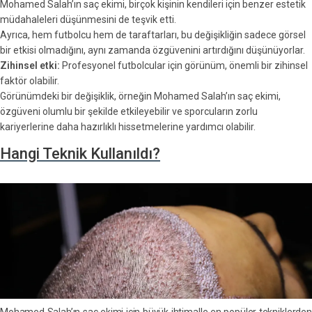
Mohamed Salah’ın saç ekimi, birçok kişinin kendileri için benzer estetik
müdahaleleri düşünmesini de teşvik etti.
Ayrıca, hem futbolcu hem de taraftarları, bu değişikliğin sadece görsel
bir etkisi olmadığını, aynı zamanda özgüvenini artırdığını düşünüyorlar.
Zihinsel etki:
Profesyonel futbolcular için görünüm, önemli bir zihinsel
faktör olabilir.
Görünümdeki bir değişiklik, örneğin Mohamed Salah’ın saç ekimi,
özgüveni olumlu bir şekilde etkileyebilir ve sporcuların zorlu
kariyerlerine daha hazırlıklı hissetmelerine yardımcı olabilir.
Hangi Teknik Kullanıldı?
Mohamed Salah’ın saç ekimi için büyük ihtimalle en popüler tekniklerden