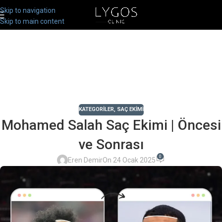
Skip to navigation
Skip to main content
KATEGORILER
,
SAÇ EKIMI
Mohamed Salah Saç Ekimi | Öncesi
ve Sonrası
0
Eren Demir
On 24 Ocak 2025