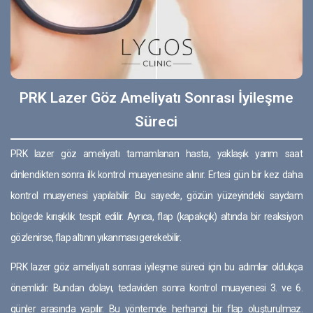
PRK Lazer Göz Ameliyatı Sonrası İyileşme
Süreci
PRK lazer göz ameliyatı tamamlanan hasta, yaklaşık yarım saat
dinlendikten sonra ilk kontrol muayenesine alınır. Ertesi gün bir kez daha
kontrol muayenesi yapılabilir. Bu sayede, gözün yüzeyindeki saydam
bölgede kırışıklık tespit edilir. Ayrıca, flap (kapakçık) altında bir reaksiyon
gözlenirse, flap altının yıkanması gerekebilir.
PRK lazer göz ameliyatı sonrası iyileşme süreci için bu adımlar oldukça
önemlidir. Bundan dolayı, tedaviden sonra kontrol muayenesi 3. ve 6.
günler arasında yapılır. Bu yöntemde herhangi bir flap oluşturulmaz.