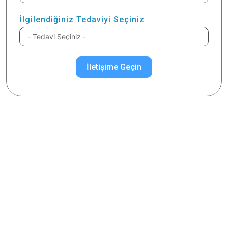
İlgilendiğiniz Tedaviyi Seçiniz
İletişime Geçin
İlgilendiğiniz Konuyu Seçiniz
PRK Lazer Nedir?
PRK Lazer Göz Ameliyatı Nasıl Yapılır?
PRK Lazer Göz Ameliyatı Kimler İçin Uygundur?
PRK Lazer Göz Ameliyatı Riskleri