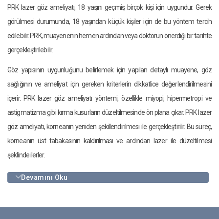
PRK lazer göz ameliyatı, 18 yaşını geçmiş birçok kişi için uygundur. Gerek
görülmesi durumunda, 18 yaşından küçük kişiler için de bu yöntem tercih
edilebilir. PRK, muayenenin hemen ardından veya doktorun önerdiği bir tarihte
gerçekleştirilebilir.
Göz yapısının uygunluğunu belirlemek için yapılan detaylı muayene, göz
sağlığının ve ameliyat için gereken kriterlerin dikkatlice değerlendirilmesini
içerir. PRK lazer göz ameliyatı yöntemi, özellikle miyopi, hipermetropi ve
astigmatizma gibi kırma kusurların düzeltilmesinde ön plana çıkar. PRK lazer
göz ameliyatı, korneanın yeniden şekillendirilmesi ile gerçekleştirilir. Bu süreç,
korneanın üst tabakasının kaldırılması ve ardından lazer ile düzeltilmesi
şeklinde ilerler.
Devamını Oku