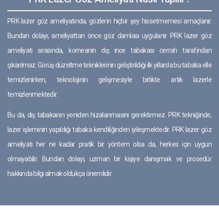
PRK lazer göz ameliyatında, gözlerin hiçbir şey hissetmemesi amaçlanır.
Bundan dolayı, ameliyattan önce göz damlası uygulanır. PRK lazer göz
ameliyatı sırasında, korneanın dış ince tabakası cerrah tarafından
çıkarılmaz. Görüş düzeltme tekniklerinin geliştirildiği ilk yıllarda bu tabaka elle
temizlenirken, teknolojinin gelişmesiyle birlikte artık lazerle
temizlenmektedir.
Bu da, dış tabakanın yeniden hizalanmasını gerektirmez. PRK tekniğinde,
lazer işleminin yapıldığı tabaka kendiliğinden iyileşmektedir. PRK lazer göz
ameliyatı her ne kadar pratik bir yöntem olsa da, herkes için uygun
olmayabilir. Bundan dolayı, uzman bir kişiye danışmak ve prosedür
hakkında bilgi almak oldukça önemlidir.