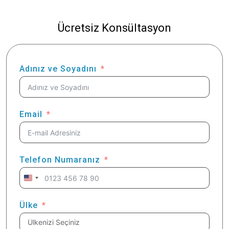
Ücretsiz Konsültasyon
Adınız ve Soyadını
Email
Telefon Numaranız
United
States
+1
Ülke