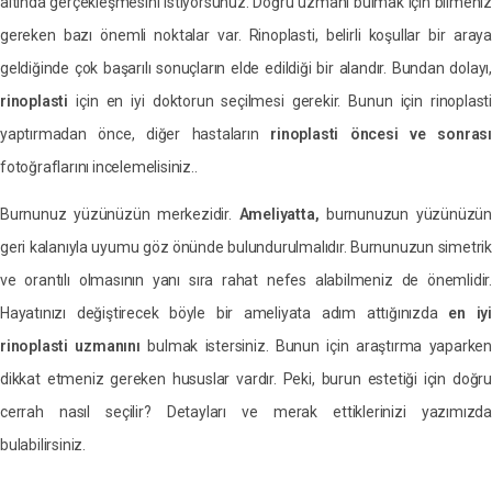
altında gerçekleşmesini istiyorsunuz. Doğru uzmanı bulmak için bilmeniz
gereken bazı önemli noktalar var. Rinoplasti, belirli koşullar bir araya
geldiğinde çok başarılı sonuçların elde edildiği bir alandır. Bundan dolayı,
rinoplasti
için en iyi doktorun seçilmesi gerekir. Bunun için rinoplasti
yaptırmadan önce, diğer hastaların
rinoplasti öncesi ve sonrası
fotoğraflarını incelemelisiniz..
Burnunuz yüzünüzün merkezidir.
Ameliyatta,
burnunuzun yüzünüzün
geri kalanıyla uyumu göz önünde bulundurulmalıdır. Burnunuzun simetrik
ve orantılı olmasının yanı sıra rahat nefes alabilmeniz de önemlidir.
Hayatınızı değiştirecek böyle bir ameliyata adım attığınızda
en iyi
rinoplasti uzmanını
bulmak istersiniz. Bunun için araştırma yaparken
dikkat etmeniz gereken hususlar vardır. Peki, burun estetiği için doğru
cerrah nasıl seçilir? Detayları ve merak ettiklerinizi yazımızda
bulabilirsiniz.