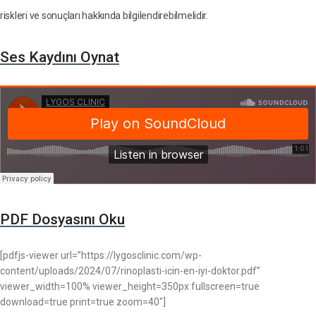
riskleri ve sonuçları hakkında bilgilendirebilmelidir.
Ses Kaydını Oynat
PDF Dosyasını Oku
[pdfjs-viewer url=”https://lygosclinic.com/wp-
content/uploads/2024/07/rinoplasti-icin-en-iyi-doktor.pdf”
viewer_width=100% viewer_height=350px fullscreen=true
download=true print=true zoom=40″]