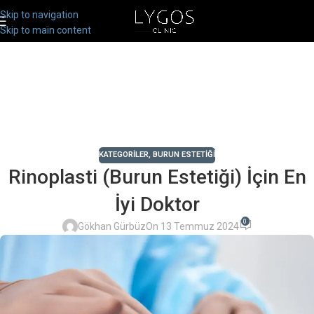
Skip to navigation
Skip to main content
KATEGORILER
,
BURUN ESTETIĞI
Rinoplasti (Burun Estetiği) İçin En
İyi Doktor
0
Gökhan Gürbüz
On 13 Temmuz 2024