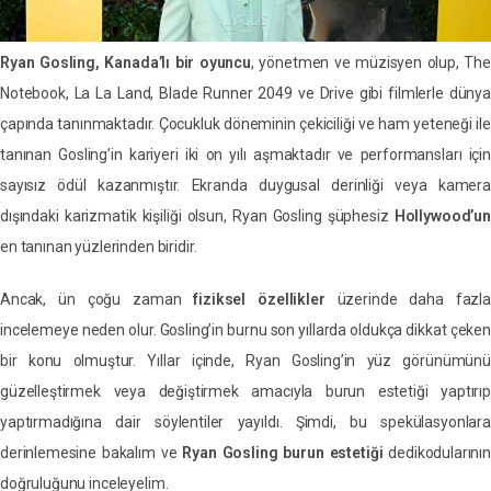
Ryan Gosling, Kanada’lı bir oyuncu
, yönetmen ve müzisyen olup, The
Notebook, La La Land, Blade Runner 2049 ve Drive gibi filmlerle dünya
çapında tanınmaktadır. Çocukluk döneminin çekiciliği ve ham yeteneği ile
tanınan Gosling’in kariyeri iki on yılı aşmaktadır ve performansları için
sayısız ödül kazanmıştır. Ekranda duygusal derinliği veya kamera
dışındaki karizmatik kişiliği olsun, Ryan Gosling şüphesiz
Hollywood’un
en tanınan yüzlerinden biridir.
Ancak, ün çoğu zaman
fiziksel özellikler
üzerinde daha fazla
incelemeye neden olur. Gosling’in burnu son yıllarda oldukça dikkat çeken
bir konu olmuştur. Yıllar içinde, Ryan Gosling’in yüz görünümünü
güzelleştirmek veya değiştirmek amacıyla burun estetiği yaptırıp
yaptırmadığına dair söylentiler yayıldı. Şimdi, bu spekülasyonlara
derinlemesine bakalım ve
Ryan Gosling burun estetiği
dedikodularını
doğruluğunu inceleyelim.