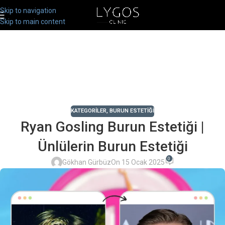
Skip to navigation
Skip to main content
KATEGORILER
,
BURUN ESTETIĞI
Ryan Gosling Burun Estetiği |
Ünlülerin Burun Estetiği
0
Gökhan Gürbüz
On 15 Ocak 2025