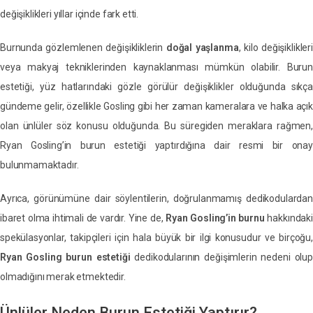
değişiklikleri yıllar içinde fark etti.
Burnunda gözlemlenen değişikliklerin
doğal yaşlanma
, kilo değişiklikleri
veya makyaj tekniklerinden kaynaklanması mümkün olabilir. Burun
estetiği, yüz hatlarındaki gözle görülür değişiklikler olduğunda sıkça
gündeme gelir, özellikle Gosling gibi her zaman kameralara ve halka açık
olan ünlüler söz konusu olduğunda. Bu süregiden meraklara rağmen,
Ryan Gosling’in burun estetiği yaptırdığına dair resmi bir onay
bulunmamaktadır.
Ayrıca, görünümüne dair söylentilerin, doğrulanmamış dedikodulardan
ibaret olma ihtimali de vardır. Yine de,
Ryan Gosling’in burnu
hakkındaki
spekülasyonlar, takipçileri için hala büyük bir ilgi konusudur ve birçoğu,
Ryan Gosling burun estetiği
dedikodularının değişimlerin nedeni olup
olmadığını merak etmektedir.
Ünlüler Neden Burun Estetiği Yaptırır?