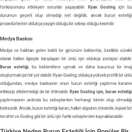
fonksiyonunu etkileyen sorunlar yaşayabilir.
Ryan Gosling
için bu
durumun geçerli olup olmadığı net değildir, ancak burun estetiği
prosedürlerinin oldukça yaygın olduğu bir sebep olduğu kesindir.
Medya Baskısı
Medya ve halktan gelen belirli bir görünüm beklentisi, özellikle sürekli
olarak halkın ilgisiyle karşılaşan bir ünlü için oldukça zorlayıcı olabilir.
Burun estetiği
, bu beklentilere uymak ve daha kusursuz bir ima
oluşturmak için bir yol olabilir. Ryan Gosling, oldukça yüksek profilli bir ünlü
olduğundan, medya baskısının onun burun estetiği yaptırma kararını
etkileyip etkilemediği de bir ihtimaldir.
Ryan Gosling için, burun estetiği
yaptırmasının ardında bu sebeplerden herhangi birinin olup olmadığı
belirsizdir. Ancak, burun estetiği kararı, halkın algısının ötesinde, kişisel bir
tercihtir ve Gosling gibi bir ünlü için farklı sebeplerden kaynaklanabilir.
Türkiye Neden Burun Estetiği İçin Popüler Bir