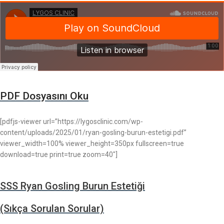
PDF Dosyasını Oku
[pdfjs-viewer url=”https://lygosclinic.com/wp-
content/uploads/2025/01/ryan-gosling-burun-estetigi.pdf”
viewer_width=100% viewer_height=350px fullscreen=true
download=true print=true zoom=40″]
SSS Ryan Gosling Burun Estetiği
(Sıkça Sorulan Sorular)