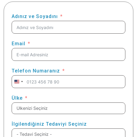
Adınız ve Soyadını
Email
Telefon Numaranız
United
States
+1
Ülke
İlgilendiğiniz Tedaviyi Seçiniz