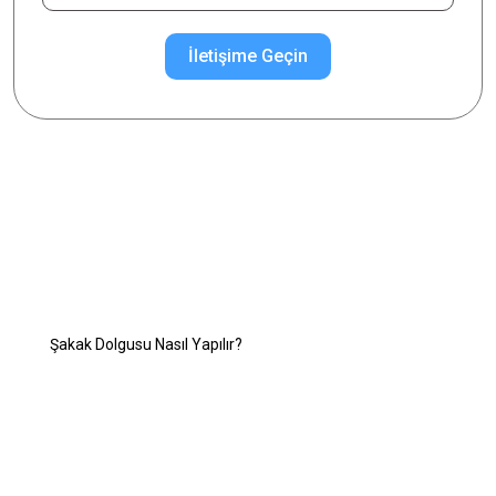
İletişime Geçin
İlgilendiğiniz Konuyu Seçiniz
Şakak Dolgusu
Şakak Dolgusu Nedir?
Şakak Dolgusu Nasıl Yapılır?
Şakak Dolgusu Kimlere Yapılır?
Şakak Dolgusu Kimlere Yapılmaz?
Şakak Dolgusunun Yan Etkileri Nelerdir?
Kalıcı Şakak Dolgusu