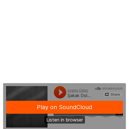
Temporal Dolgu Tedavisi
Şakak Dolgusu Zararları
Şakak Dolgusu Öncesi ve Sonrası
Şakak Dolgusu Sonrası İyileşme Süreci
Şakak Dolgusu Fiyatları
Şakak Dolgusu Hakkında Sıkça Sorulan Sorular
BLOG