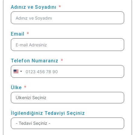
Adınız ve Soyadını
Email
Telefon Numaranız
United
States
+1
Ülke
İlgilendiğiniz Tedaviyi Seçiniz