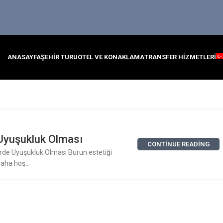
ANASAYFA
ŞEHIR TURU
OTEL VE KONAKLAMA
TRANSFER HIZMETLERI
 Uyuşukluk Olması
CONTINUE READING
erde Uyuşukluk Olması Burun estetiği
daha hoş...