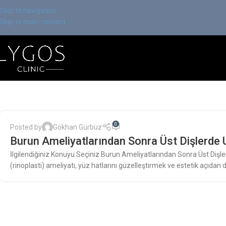
Skip to navigation
Skip to main content
0
Posted by
Gökhan Gürbüz
Burun Ameliyatlarından Sonra Üst Dişlerde
İlgilendiğiniz Konuyu Seçiniz Burun Ameliyatlarından Sonra Üst Dişl
(rinoplasti) ameliyatı, yüz hatlarını güzelleştirmek ve estetik açıdan 