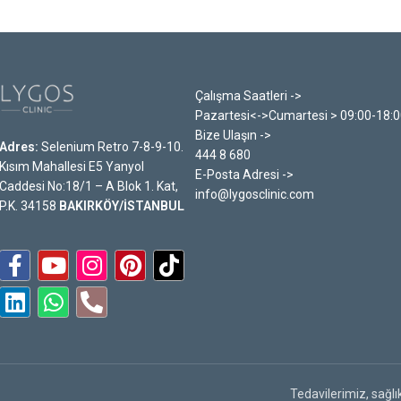
Çalışma Saatleri ->
Pazartesi<->Cumartesi > 09:00-18:
Bize Ulaşın ->
Adres:
Selenium Retro 7-8-9-10.
444 8 680
Kısım Mahallesi E5 Yanyol
E-Posta Adresi ->
Caddesi No:18/1 – A Blok 1. Kat,
info@lygosclinic.com
P.K. 34158
BAKIRKÖY/İSTANBUL
Tedavilerimiz, sağlı