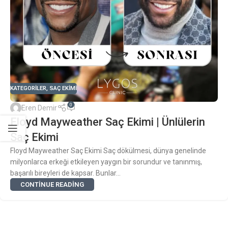
KATEGORILER
,
SAÇ EKIMI
0
Eren Demir
Floyd Mayweather Saç Ekimi | Ünlülerin
Saç Ekimi
Floyd Mayweather Saç Ekimi Saç dökülmesi, dünya genelinde
milyonlarca erkeği etkileyen yaygın bir sorundur ve tanınmış,
başarılı bireyleri de kapsar. Bunlar...
CONTINUE READING