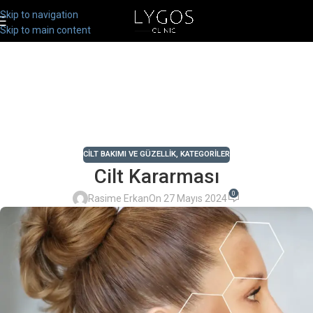
Skip to navigation
Skip to main content
CILT BAKIMI VE GÜZELLIK
,
KATEGORILER
Cilt Kararması
0
Rasime Erkan
On 27 Mayıs 2024