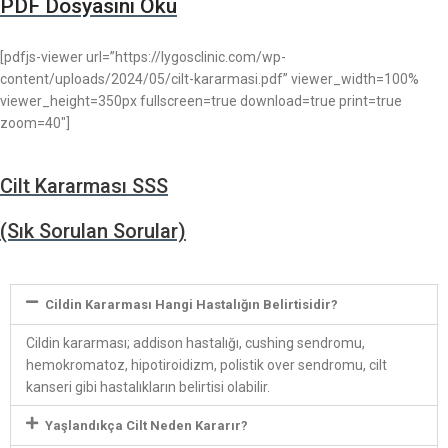
PDF Dosyasını Oku
[pdfjs-viewer url=”https://lygosclinic.com/wp-
content/uploads/2024/05/cilt-kararmasi.pdf” viewer_width=100%
viewer_height=350px fullscreen=true download=true print=true
zoom=40″]
Cilt Kararması SSS
(Sık Sorulan Sorular)
Cildin Kararması Hangi Hastalığın Belirtisidir?
Cildin kararması; addison hastalığı, cushing sendromu,
hemokromatoz, hipotiroidizm, polistik over sendromu, cilt
kanseri gibi hastalıkların belirtisi olabilir.
Yaşlandıkça Cilt Neden Kararır?