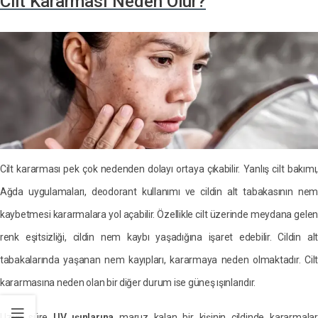
Cilt Kararması Neden Olur?
Cilt kararması pek çok nedenden dolayı ortaya çıkabilir. Yanlış cilt bakımı,
Ağda uygulamaları, deodorant kullanımı ve cildin alt tabakasının nem
kaybetmesi kararmalara yol açabilir. Özellikle cilt üzerinde meydana gelen
renk eşitsizliği, cildin nem kaybı yaşadığına işaret edebilir. Cildin alt
tabakalarında yaşanan nem kayıpları, kararmaya neden olmaktadır. Cilt
kararmasına neden olan bir diğer durum ise güneş ışınlarıdır.
Uzun süre
UV ışınlarına
maruz kalan bir kişinin cildinde kararmala