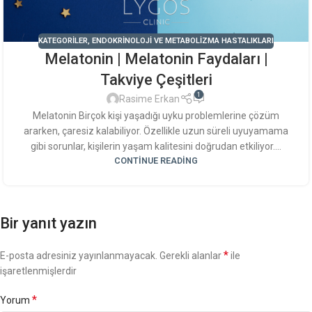
KATEGORILER
,
ENDOKRINOLOJI VE METABOLIZMA HASTALIKLARI
Melatonin | Melatonin Faydaları |
Takviye Çeşitleri
1
Rasime Erkan
Melatonin Birçok kişi yaşadığı uyku problemlerine çözüm
ararken, çaresiz kalabiliyor. Özellikle uzun süreli uyuyamama
gibi sorunlar, kişilerin yaşam kalitesini doğrudan etkiliyor....
CONTINUE READING
Bir yanıt yazın
*
E-posta adresiniz yayınlanmayacak.
Gerekli alanlar
ile
işaretlenmişlerdir
*
Yorum