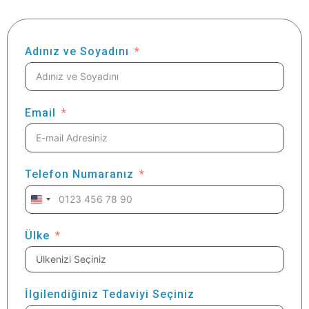
Adınız ve Soyadını
Email
Telefon Numaranız
United
States
+1
Ülke
İlgilendiğiniz Tedaviyi Seçiniz