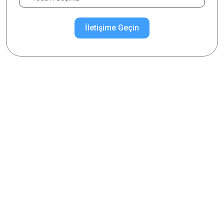
İletişime Geçin
İlgilendiğiniz Konuyu Seçiniz
Nazolabial Dolgu
Nazolabial Dolgu Nedir?
Nazolabial Çizgiler Neden Oluşur?
Nazolabial Dolgu Nasıl Yapılır?
Nazolabial Dolgu Yan Etkileri Nelerdir?
Nazolabial Dolgu Öncesi Yapılması Gerekenler Nelerdir?
Nazolabial Dolgu Sonrası Yapılması Gerekenler Nelerdir?