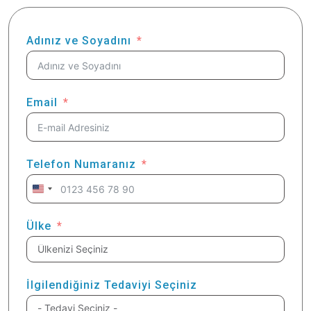
Adınız ve Soyadını
Email
Telefon Numaranız
United
States
+1
Ülke
İlgilendiğiniz Tedaviyi Seçiniz