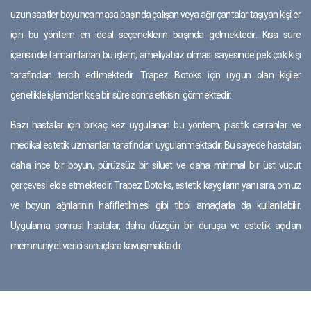
uzun saatler boyunca masa başında çalışan veya ağır çantalar taşıyan kişiler
için bu yöntem en ideal seçeneklerin başında gelmektedir. Kısa süre
içerisinde tamamlanan bu işlem, ameliyatsız olması sayesinde pek çok kişi
tarafından tercih edilmektedir. Trapez Botoks için uygun olan kişiler
genellikle işlemden kısa bir süre sonra etkisini görmektedir.
Bazı hastalar için birkaç kez uygulanan bu yöntem, plastik cerrahlar ve
medikal estetik uzmanları tarafından uygulanmaktadır. Bu sayede hastalar;
daha ince bir boyun, pürüzsüz bir siluet ve daha minimal bir üst vücut
çerçevesi elde etmektedir. Trapez Botoks, estetik kaygıların yanı sıra, omuz
ve boyun ağrılarının hafifletilmesi gibi tıbbi amaçlarla da kullanılabilir.
Uygulama sonrası hastalar, daha düzgün bir duruşa ve estetik açıdan
memnuniyet verici sonuçlara kavuşmaktadır.