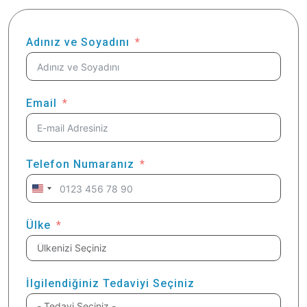
Adınız ve Soyadını
Email
Telefon Numaranız
United
States
+1
Ülke
İlgilendiğiniz Tedaviyi Seçiniz