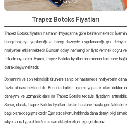
Trapez Botoks Fiyatları
Trapez Botoks fiyatları, hastanın ihtiyaçlarına göre belirlenmektedir. İşlemin
hangi bölgeye yapılacağı ve hangi düzeyde uygulanacağı gibi detaylar
maliyetleri etkilemektedir. Bundan dolayı herhangi bir fiyat vermek doğru ve
etik olmayacaktır. Ayrıca, Trapez Botoks fiyatları hastanenin kalitesine bağlı
olarak değişmektedir.
Donanımlı ve son teknolojik ürünlere sahip bir hastanede maliyetlerin daha
fazla olması beklenebilir. Bununla birlikte, işlemi yapacak olan doktorun
deneyimi ve uzmanlık alanı da Trapez Botoks tedavisi fiyatlarını arttırabilir.
Sonuç olarak, Trapez Botoks fiyatları; doktor, hastane, hasta gibi faktörlere
bağlı olarak değişmektedir. Eğer sizde konu hakkında daha detaylı bilgi almak
istiyorsanız Lygos Clinic’in uzman ekibiyle iletişime geçebilirsiniz.