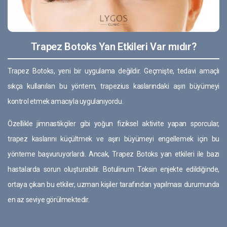
Trapez Botoks Yan Etkileri Var mıdır?
Trapez Botoks, yeni bir uygulama değildir. Geçmişte, tedavi amaçlı
sıkça kullanılan bu yöntem, trapezius kaslarındaki aşırı büyümeyi
kontrol etmek amacıyla uygulanıyordu.
Özellikle jimnastikçiler gibi yoğun fiziksel aktivite yapan sporcular,
trapez kaslarını küçültmek ve aşırı büyümeyi engellemek için bu
yönteme başvuruyorlardı. Ancak, Trapez Botoks yan etkileri ile bazı
hastalarda sorun oluşturabilir. Botulinum Toksin enjekte edildiğinde,
ortaya çıkan bu etkiler, uzman kişiler tarafından yapılması durumunda
en az seviye görülmektedir.