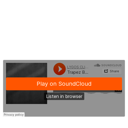
Trapez Botoks Öncesi ve Sonrası
Trapez Botoks Fiyatları
Trapez Botoks Hakkında Sık Sorulan Sorular
BLOG