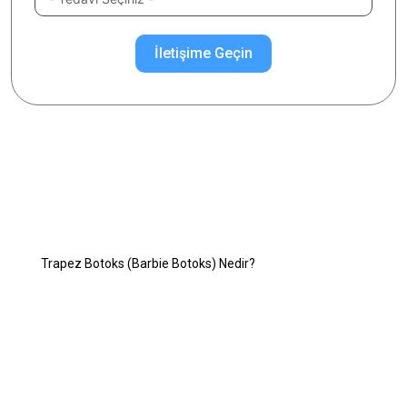
İletişime Geçin
İlgilendiğiniz Konuyu Seçiniz
Trapez Botoks (Barbie Botoks)
Trapez Botoks (Barbie Botoks) Nedir?
Trapez Botoks (Barbie Botoks) Nasıl Yapılır?
Trapez Botoks Kimler İçin Uygundur?
Trapez Botoks Neden Uygulanır?
Trapez Botoks Yan Etkileri Var mıdır?
Trapez Botoks Yaptıranlar