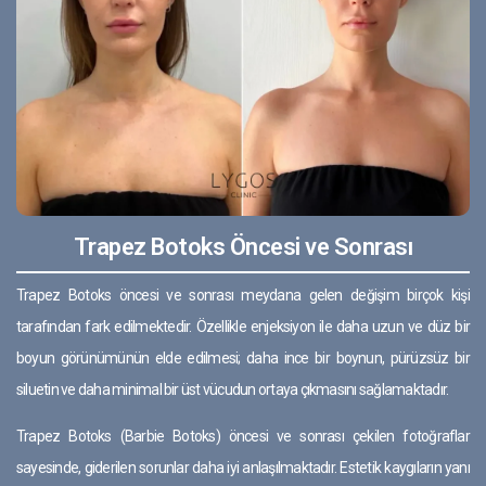
Trapez Botoks Öncesi ve Sonrası
Trapez Botoks öncesi ve sonrası meydana gelen değişim birçok kişi
tarafından fark edilmektedir. Özellikle enjeksiyon ile daha uzun ve düz bir
boyun görünümünün elde edilmesi; daha ince bir boynun, pürüzsüz bir
siluetin ve daha minimal bir üst vücudun ortaya çıkmasını sağlamaktadır.
Trapez Botoks (Barbie Botoks) öncesi ve sonrası çekilen fotoğraflar
sayesinde, giderilen sorunlar daha iyi anlaşılmaktadır. Estetik kaygıların yanı