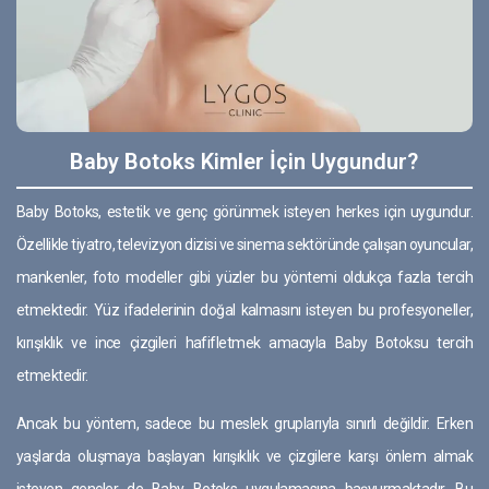
Baby Botoks Kimler İçin Uygundur?
Baby Botoks, estetik ve genç görünmek isteyen herkes için uygundur.
Özellikle tiyatro, televizyon dizisi ve sinema sektöründe çalışan oyuncular,
mankenler, foto modeller gibi yüzler bu yöntemi oldukça fazla tercih
etmektedir. Yüz ifadelerinin doğal kalmasını isteyen bu profesyoneller,
kırışıklık ve ince çizgileri hafifletmek amacıyla Baby Botoksu tercih
etmektedir.
Ancak bu yöntem, sadece bu meslek gruplarıyla sınırlı değildir. Erken
yaşlarda oluşmaya başlayan kırışıklık ve çizgilere karşı önlem almak
isteyen gençler de Baby Botoks uygulamasına başvurmaktadır. Bu