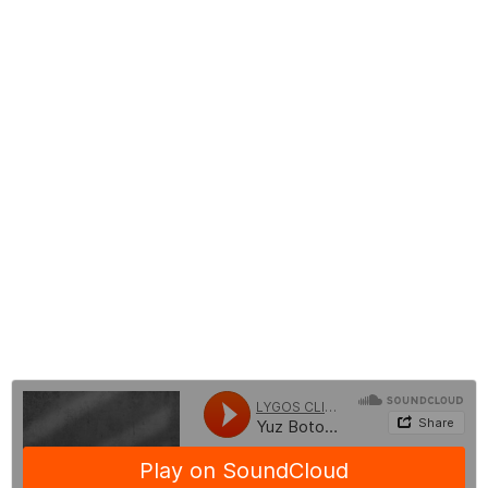
Baby Botoks Hangi Bölgelere Uygulanır?
Baby Botoks İşleminin Yan Etkisi Var mıdır?
Baby Botoks Zararları
Baby Botoks Yaptıranlar
Dermaroller Baby Botoks
Baby Botoks Öncesi ve Sonrası
Baby Botoks Fiyatları
Baby Botoks Hakkında Sık Sorulan Sorular
BLOG