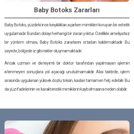
Baby Botoks Zararları
Baby Botoks, yüzdeki ince kırışıklıkları açarken mimikleri koruyan bir estetik
uygulamadır. Bundan dolayı herhangi bir zararı yoktur. Özellikle ameliyatsız
bir yöntem olması, Baby Botoks zararlarını ortadan kaldırmaktadır. Bu
sayede, bölgede iz gibi riskler oluşmamaktadır.
Ancak uzman ve deneyimli bir doktor tarafından yapılmayan işlemin
istenmeyen sonuçlara yol açacağı unutulmamalıdır. Aksi taktirde, işlem
sırasında uygulanan yüksek dozlu toksin, kasları tamamen felç edebilir. Bu
da yüz ifadelerinin ve karakteristik mimiklerin kaybolmasına neden olabilir.