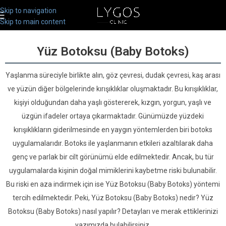
Skip to navigation
Skip to main content
Yüz Botoksu (Baby Botoks)
Yaşlanma süreciyle birlikte alın, göz çevresi, dudak çevresi, kaş arası
ve yüzün diğer bölgelerinde kırışıklıklar oluşmaktadır. Bu kırışıklıklar,
kişiyi olduğundan daha yaşlı göstererek, kızgın, yorgun, yaşlı ve
üzgün ifadeler ortaya çıkarmaktadır. Günümüzde yüzdeki
kırışıklıkların giderilmesinde en yaygın yöntemlerden biri botoks
uygulamalarıdır. Botoks ile yaşlanmanın etkileri azaltılarak daha
genç ve parlak bir cilt görünümü elde edilmektedir. Ancak, bu tür
uygulamalarda kişinin doğal mimiklerini kaybetme riski bulunabilir.
Bu riski en aza indirmek için ise Yüz Botoksu (Baby Botoks) yöntemi
tercih edilmektedir. Peki, Yüz Botoksu (Baby Botoks) nedir? Yüz
Botoksu (Baby Botoks) nasıl yapılır? Detayları ve merak ettiklerinizi
yazımızda bulabilirsiniz.