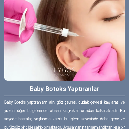
Baby Botoks Yaptıranlar
Baby Botoks yaptıranların alın, göz çevresi, dudak çevresi, kaş arası ve
yüzün diğer bölgelerinde oluşan kırışıklıklar ortadan kalkmaktadır. Bu
sayede hastalar, yaşlanma karşıtı bu işlem sayesinde daha genç ve
pürüzsüz bir cilde sahip olmaktadır. Uygulamanın tamamlandıktan kısa bir