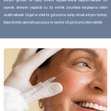
sayede, ilerleyen yaşlarda bu tür estetik sorunlarla karşılaşma riskini
azaltmaktadır. Doğal ve etkili bir görünüme sahip olmak isteyen herkes,
Baby Botoks işlemiyle pürüzsüz ve canlı bir cilt görünümü elde edebilir.