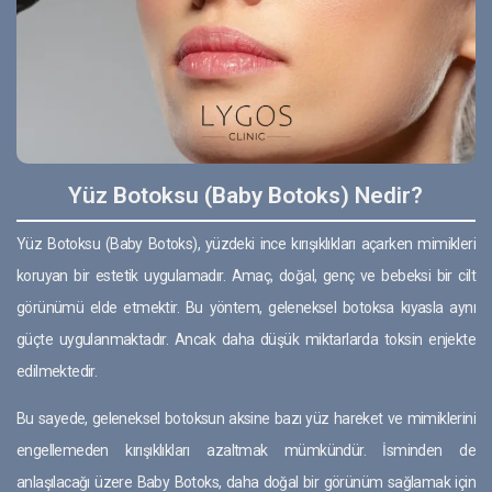
Yüz Botoksu (Baby Botoks) Nedir?
Yüz Botoksu (Baby Botoks), yüzdeki ince kırışıklıkları açarken mimikleri
koruyan bir estetik uygulamadır. Amaç, doğal, genç ve bebeksi bir cilt
görünümü elde etmektir. Bu yöntem, geleneksel botoksa kıyasla aynı
güçte uygulanmaktadır. Ancak daha düşük miktarlarda toksin enjekte
edilmektedir.
Bu sayede, geleneksel botoksun aksine bazı yüz hareket ve mimiklerini
engellemeden kırışıklıkları azaltmak mümkündür. İsminden de
anlaşılacağı üzere Baby Botoks, daha doğal bir görünüm sağlamak için