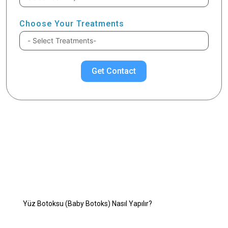
Choose Your Treatments
Get Contact
İlgilendiğiniz Konuyu Seçiniz
Yüz Botoksu (Baby Botoks)
Yüz Botoksu (Baby Botoks) Nedir?
Yüz Botoksu (Baby Botoks) Nasıl Yapılır?
Baby Botoks Kimler İçin Uygundur?