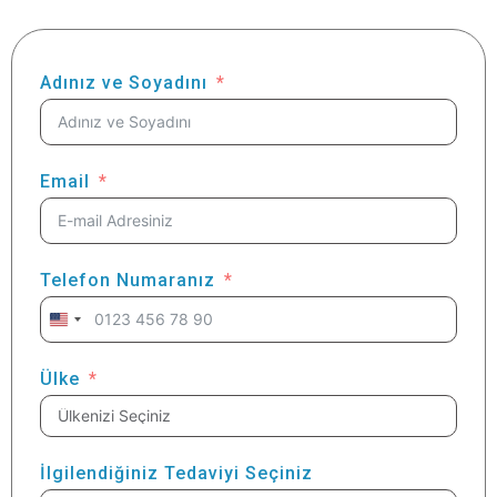
Adınız ve Soyadını
Email
Telefon Numaranız
United
States
+1
Ülke
İlgilendiğiniz Tedaviyi Seçiniz