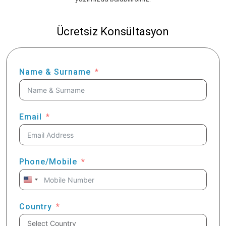
Ücretsiz Konsültasyon
Name & Surname
Email
Phone/Mobile
United
States
+1
Country